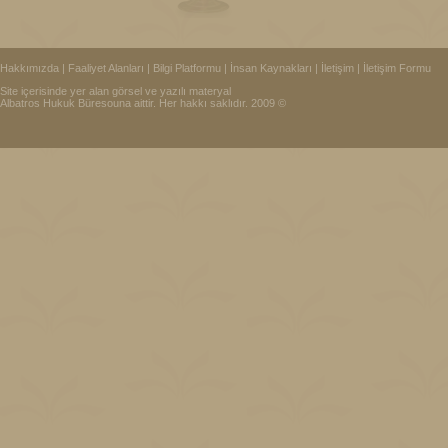
Hakkımızda
|
Faaliyet Alanları
|
Bilgi Platformu
|
İnsan Kaynakları
|
İletişim
|
İletişim Formu
Site içerisinde yer alan görsel ve yazılı materyal
Albatros Hukuk Büresouna aittir. Her hakkı saklıdır. 2009 ©